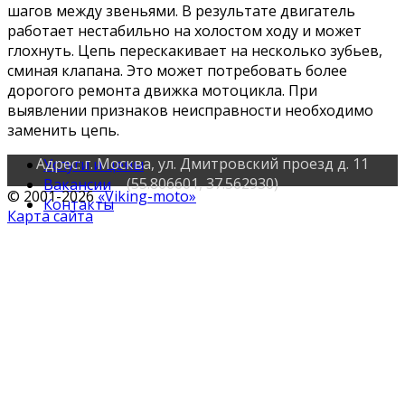
шагов между звеньями. В результате двигатель
работает нестабильно на холостом ходу и может
глохнуть. Цепь перескакивает на несколько зубьев,
сминая клапана. Это может потребовать более
дорогого ремонта движка мотоцикла. При
выявлении признаков неисправности необходимо
заменить цепь.
Адрес: г. Москва, ул. Дмитровский проезд д. 11
Услуги и цены
(55.806601, 37.562930)
Вакансии
© 2001-2026
«Viking-moto»
Контакты
Карта сайта