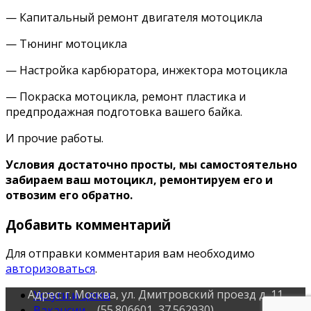
— Капитальный ремонт двигателя мотоцикла
— Тюнинг мотоцикла
— Настройка карбюратора, инжектора мотоцикла
— Покраска мотоцикла, ремонт пластика и
предпродажная подготовка вашего байка.
И прочие работы.
Условия достаточно просты, мы самостоятельно
забираем ваш мотоцикл, ремонтируем его и
отвозим его обратно.
Добавить комментарий
Для отправки комментария вам необходимо
авторизоваться
.
Адрес: г. Москва, ул. Дмитровский проезд д. 11
Услуги и цены
(55.806601, 37.562930)
Вакансии